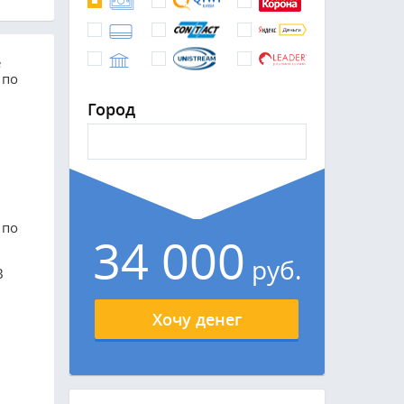
е
 по
Город
 по
34 000
руб.
В
Хочу денег