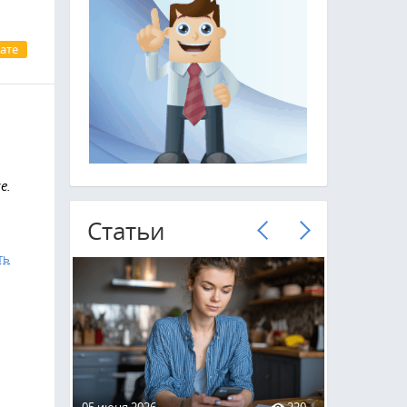
ате
е.
Cтатьи
ть