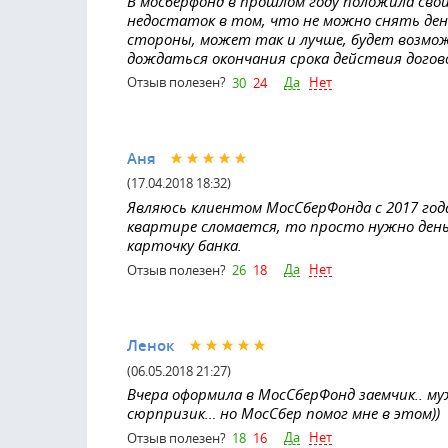
В мосберфонд в прошлом году положила свои
недостаток в том, что не можно снять день
стороны, может так и лучше, будет возмо
дождаться окончания срока действия догов
Да
Нет
Отзыв полезен?
30
24
Аня
(17.04.2018 18:32)
Являюсь клиентом МосСберФонда с 2017 год
квартире сломается, то просто нужно день
карточку банка.
Да
Нет
Отзыв полезен?
26
18
Ленок
(06.05.2018 21:27)
Вчера оформила в МосСберФонд заемчик.. му
сюрпризик… но МосСбер помог мне в этом))
Да
Нет
Отзыв полезен?
18
16