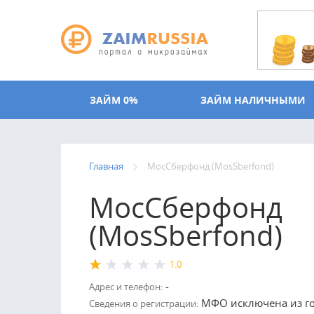
Перейти к основному содержанию
ЗАЙМ 0%
ЗАЙМ НАЛИЧНЫМИ
Главная
МосСберфонд (MosSberfond)
МосСберфонд
(MosSberfond)
1.0
-
Адрес и телефон:
МФО исключена из гос
Сведения о регистрации: