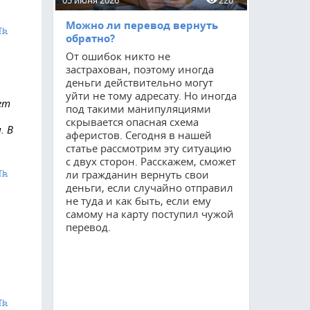
05 июня 2026
220
15 мая 2026
Можно ли перевод вернуть
Приватиз
ть
обратно?
соцнайму
От ошибок никто не
Процедур
застрахован, поэтому иногда
остается 
деньги действительно могут
востребов
уйти не тому адресату. Но иногда
как мног
ет
под такими манипуляциями
квартирах
скрывается опасная схема
оформить 
. В
аферистов. Сегодня в нашей
Благодаря
статье рассмотрим эту ситуацию
гражданин
с двух сторон. Расскажем, сможет
полные п
ть
ли гражданин вернуть свои
но и суще
деньги, если случайно отправил
свои возм
не туда и как быть, если ему
управлени
самому на карту поступил чужой
расскажем
перевод.
требуется
прохожде
сколько он
осуществл
ть