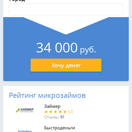
34 000
руб.
Хочу денег
Рейтинг микрозаймов
Займер
5.0
Отзывы:
81
Быстроденьги