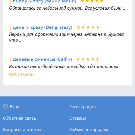
|
Bunny Money (Банни Мани)
Обращалась за небольшой суммой. Все условия были...
|
Деньги сразу (Dengi srazy)
Первый раз оформляла займ через интернет. Думала,
что...
|
Целевые финансы (Celfin)
Возникли непредвиденные расходы, а до зарплаты...
Все отзывы →
Вход
Регистрация
Обратная связь
Отзывы
Вопросы и ответы
Займы по городам