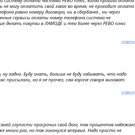
ой систему оплаты частями РЕВО плюс, когда прошла оплата
 не могу оплатить свой заказ во время, не проходит оплата
фона равно номеру договора, ни в сбербанке , ни через
азанные сервисы оплаты номер телефона система не
ьше делать покупки в ЛАМОДЕ и тем более через РЕВО плюс
ответи
 ну ладно. Буду знать, больше не буду забывать, что надо
мс присылали, но я не прочел, сам короче говоря виноват.
ответи
 своей глупости просрочил свой долг, так процентов набежало
е много раз, но так лохонулся впервые. Надо просто не