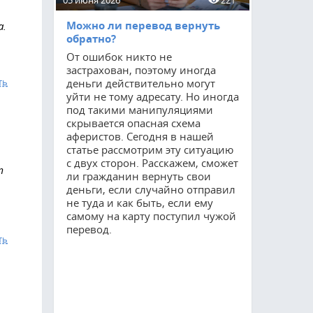
05 июня 2026
221
15 мая 2026
Можно ли перевод вернуть
Приватиз
а.
обратно?
соцнайму
От ошибок никто не
Процедур
застрахован, поэтому иногда
остается 
ть
деньги действительно могут
востребов
уйти не тому адресату. Но иногда
как мног
под такими манипуляциями
квартирах
скрывается опасная схема
оформить 
аферистов. Сегодня в нашей
Благодаря
статье рассмотрим эту ситуацию
гражданин
с двух сторон. Расскажем, сможет
полные п
т
ли гражданин вернуть свои
но и суще
деньги, если случайно отправил
свои возм
не туда и как быть, если ему
управлени
самому на карту поступил чужой
расскажем
перевод.
требуется
ть
прохожде
сколько он
осуществл