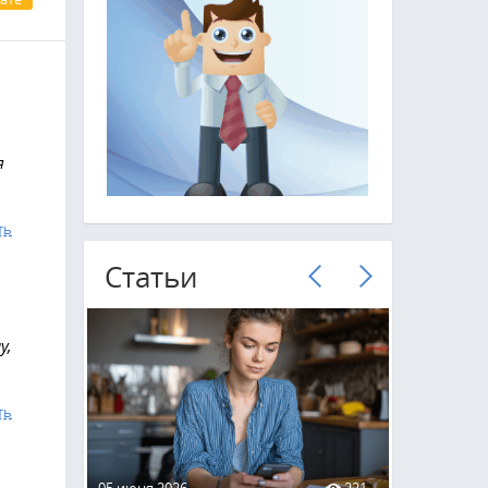
я
ть
Cтатьи
у,
ть