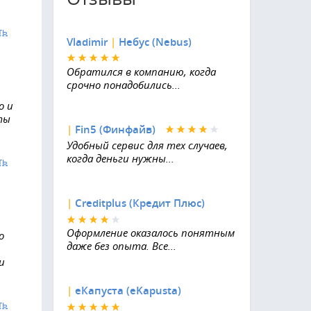
ть
Vladimir
|
Небус (Nebus)
Обратился в компанию, когда
срочно понадобились...
о и
ты
|
Fin5 (Финфайв)
Удобный сервис для тех случаев,
когда деньги нужны...
ть
|
Creditplus (Кредит Плюс)
Оформление оказалось понятным
о
даже без опыта. Все...
и
|
еКапуста (eKapusta)
ть