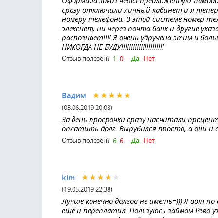
Оформила заказ через предложенную Ламод
сразу отключили личный кабинет и я теперь
номеру телефона. В этой системе номер теле
элекснет, ни через почта банк и другие ук
распознает!!!! Я очень удручена этим и бол
НИКОГДА НЕ БУДУ!!!!!!!!!!!!!!!!!!!!!!
Да
Нет
Отзыв полезен?
1
0
Вадим
(03.06.2019 20:08)
За день просрочки сразу насчитали процент,
оплатить долг. Вырубился просто, а они и с
Да
Нет
Отзыв полезен?
6
6
kim
(19.05.2019 22:38)
Лучше конечно долгов не иметь=))) Я вот по
еще и переплатил. Пользуюсь займом Рево уж