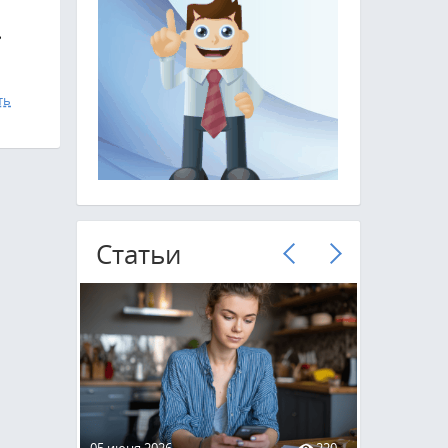
е
ть
Cтатьи