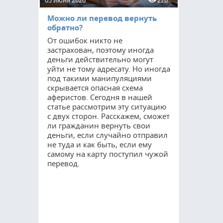
05 июня 2026
220
15 мая 2026
Можно ли перевод вернуть
Приватиз
обратно?
соцнайму
От ошибок никто не
Процедур
застрахован, поэтому иногда
остается 
деньги действительно могут
востребов
уйти не тому адресату. Но иногда
как мног
под такими манипуляциями
квартирах
скрывается опасная схема
оформить 
аферистов. Сегодня в нашей
Благодаря
статье рассмотрим эту ситуацию
гражданин
с двух сторон. Расскажем, сможет
полные п
ли гражданин вернуть свои
но и суще
деньги, если случайно отправил
свои возм
не туда и как быть, если ему
управлени
самому на карту поступил чужой
расскажем
перевод.
требуется
прохожде
сколько он
осуществл