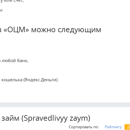
мы
 в «ОЦМ» можно следующим
з любой банк;
 кошелька (Яндекс.Деньги).
айм (Spravedlivyy zaym)
Сортировать по:
Рейтингу
Д