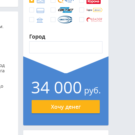
м.
Город
од
га
34 000
до
руб.
Хочу денег