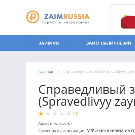
Перейти к основному содержанию
ЗАЙМ 0%
ЗАЙМ НАЛИЧНЫМИ
Главная
Справедливый займ (Spravedlivyy zay
Справедливый 
(Spravedlivyy za
1.0
-
Адрес и телефон:
МФО исключена из гос
Сведения о регистрации: