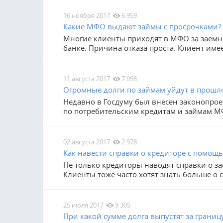
16 ноября 2017
6 959
Какие МФО выдают займы с просрочками?
Многие клиенты приходят в МФО за заемны
банке. Причина отказа проста. Клиент име
11 августа 2017
7 098
Огромные долги по займам уйдут в прошл
Недавно в Госдуму был внесен законопро
по потребительским кредитам и займам М
02 августа 2017
2 978
Как навести справки о кредиторе с помощь
Не только кредиторы наводят справки о з
Клиенты тоже часто хотят знать больше о 
25 июля 2017
9 305
При какой сумме долга выпустят за границу