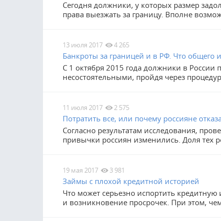
Сегодня должники, у которых размер задо
права выезжать за границу. Вполне возможн
13 июля 2017
4 265
Банкроты за границей и в РФ. Что общего 
С 1 октября 2015 года должники в России
несостоятельными, пройдя через процеду
11 июля 2017
2 575
Потратить все, или почему россияне отказ
Согласно результатам исследования, пров
привычки россиян изменились. Доля тех р
19 мая 2017
3 981
Займы с плохой кредитной историей
Что может серьезно испортить кредитную 
и возникновение просрочек. При этом, че