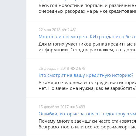
Весь год новостные порталы и различные
очередных рекордах на рынке кредитован
22 мая 2018
2 481
Можно ли посмотреть КИ гражданина без е
Для многих участников рынка кредитные 
информации. Сегодня расскажем, кто долж
26 февраля 2018
2 678
Кто смотрит на вашу кредитную историю?
У каждого человека есть кредитная истори
нет. Но зачем она нужна, как ее заработать
15 декабря 2017
3 433
Ошибки, которые загоняют в «долговую ям
Почему многие заемщики часто становятс
безграмотность или все же форс-мажорные