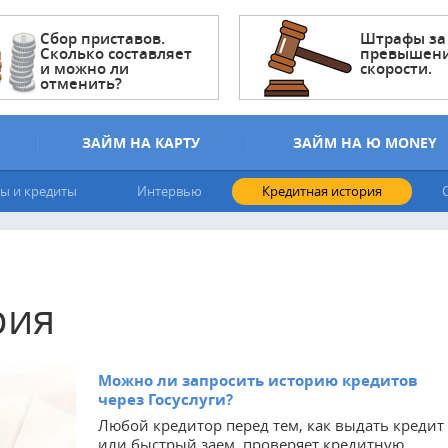
Сбор приставов.
Штрафы за
Сколько составляет
превышен
и можно ли
скорости.
отменить?
ЗАЙМ НА КАРТУ
ЗАЙМ НА Ю MONEY
ы и кредиты
Интервью
Кредитная история
рия
Можно ли запросить историю кредитов
через Госуслуги?
Любой кредитор перед тем, как выдать кредит
или быстрый заем, проверяет кредитную