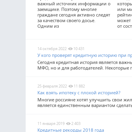
важный источник информации о
которы
заемщике. Поэтому многие
или ми
граждане сегодня активно следят
рейтин
за качеством своего досье.
может 
Одним из
от сос
14 октября 2022
10 431
У кого проверят кредитную историю при п
Сегодня кредитная история является важ
МФО, но и для работодателей. Некоторые 
25 февраля 2022
11 882
Как взять ипотеку с плохой историей?
Многие россияне хотят улучшить свои жил
является единственным вариантом сделать
11 января 2019
2 403
Кредитные рекорды 2018 года