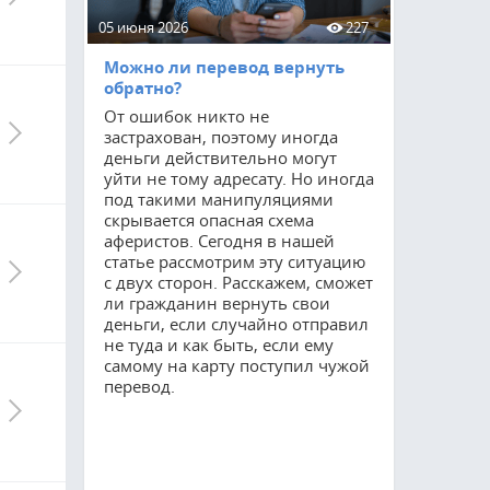
05 июня 2026
227
15 мая 2026
Можно ли перевод вернуть
Приватиз
обратно?
соцнайму
От ошибок никто не
Процедур
застрахован, поэтому иногда
остается 
деньги действительно могут
востребов
уйти не тому адресату. Но иногда
как мног
под такими манипуляциями
квартирах
скрывается опасная схема
оформить 
аферистов. Сегодня в нашей
Благодаря
статье рассмотрим эту ситуацию
гражданин
с двух сторон. Расскажем, сможет
полные п
ли гражданин вернуть свои
но и суще
деньги, если случайно отправил
свои возм
не туда и как быть, если ему
управлени
самому на карту поступил чужой
расскажем
перевод.
требуется
прохожде
сколько он
осуществл