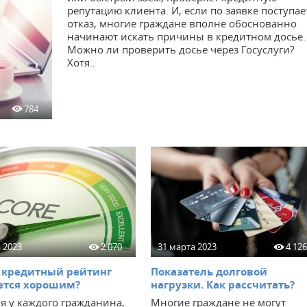
репутацию клиента. И, если по заявке поступае
отказ, многие граждане вполне обоснованно
начинают искать причины в кредитном досье.
Можно ли проверить досье через Госуслуги?
Хотя..
784
 2023
2 070
31 марта 2023
4 12
 кредитный рейтинг
Показатель долговой
ется хорошим?
нагрузки. Как рассчитать?
я у каждого гражданина,
Многие граждане не могут