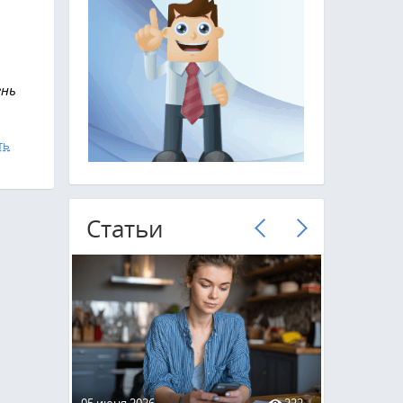
ень
ть
Cтатьи