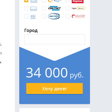
Город
,
ат
х
34 000
руб.
Хочу денег