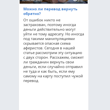
05 июня 2026
222
15 мая 2026
Можно ли перевод вернуть
Приватиз
обратно?
соцнайму
От ошибок никто не
Процедур
застрахован, поэтому иногда
остается 
деньги действительно могут
востребов
уйти не тому адресату. Но иногда
как мног
под такими манипуляциями
квартирах
скрывается опасная схема
оформить 
аферистов. Сегодня в нашей
Благодаря
статье рассмотрим эту ситуацию
гражданин
с двух сторон. Расскажем, сможет
полные п
ли гражданин вернуть свои
но и суще
деньги, если случайно отправил
свои возм
не туда и как быть, если ему
управлени
самому на карту поступил чужой
расскажем
перевод.
требуется
прохожде
сколько он
осуществл