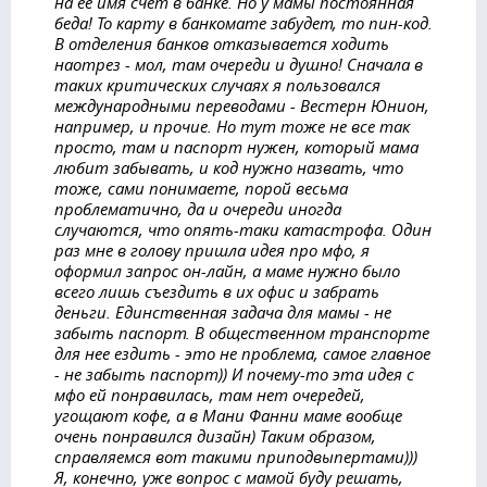
на ее имя счет в банке. Но у мамы постоянная
беда! То карту в банкомате забудет, то пин-код.
В отделения банков отказывается ходить
наотрез - мол, там очереди и душно! Сначала в
таких критических случаях я пользовался
международными переводами - Вестерн Юнион,
например, и прочие. Но тут тоже не все так
просто, там и паспорт нужен, который мама
любит забывать, и код нужно назвать, что
тоже, сами понимаете, порой весьма
проблематично, да и очереди иногда
случаются, что опять-таки катастрофа. Один
раз мне в голову пришла идея про мфо, я
оформил запрос он-лайн, а маме нужно было
всего лишь съездить в их офис и забрать
деньги. Единственная задача для мамы - не
забыть паспорт. В общественном транспорте
для нее ездить - это не проблема, самое главное
- не забыть паспорт)) И почему-то эта идея с
мфо ей понравилась, там нет очередей,
угощают кофе, а в Мани Фанни маме вообще
очень понравился дизайн) Таким образом,
справляемся вот такими приподвыпертами)))
Я, конечно, уже вопрос с мамой буду решать,