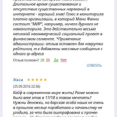
Длительное время существования и
отсутствие существенных нареканий в
интернете - хороший знак! Плюс я мониторила
плотно организации, в который Мани Фанни
состоит "МИР", например, ничего дурного не
намониторила. Это действительно весьма
неплохой некоммерческий социальный проект в
финансовом сегменте. *Примечание
администрации: отзыв оставлен для накрутки
рейтинга, т.к добавлены массовые сообщения с
одного ip-адреса
Да
Нет
Отзыв полезен?
28
23
ответить
Жэка
(25.09.2016 22:36)
Кайф в современном мире жить) Разве можно
было веке этак в 17/18 о таком мечтать?
Нужны денежки, но барская особа наша не очень
в прошлом месяце поработала и начальству не
угодила, за что была оштрафована и прочее-