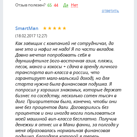
Да
Нет
Отзыв полезен?
65
44
ответить
SmartMan
(18.02.2017 12:27)
Как заёмщик с компанией не сотрудничал, да
мне это и нафиг не надо! Я по части вкладов.
Давно мечтал попробовать себя в
дауншифтинге (юго-восточная азия, пляжи,
песок, манго и кокосы + сдача в аренду личного
транспорта вип-класса в россии, что
гарантирует мало-мальский доход), но для
старта нужна была финансовая подушка. Я
попросил у хороших знакомых, которые держат
бизнес по соседству, несколько сотен тысяч в
долг. Приоритетом было, конечно, чтобы они
мне без процентов дали. Договорились без
процентов и они иногда могли пользоваться
моей машиной вип-класса бесплатно. Получив
денежки я отнес их в Мани фанни, за полгода у
меня образовалась нормальная финансовая
подушка, благодаря которой я теперь