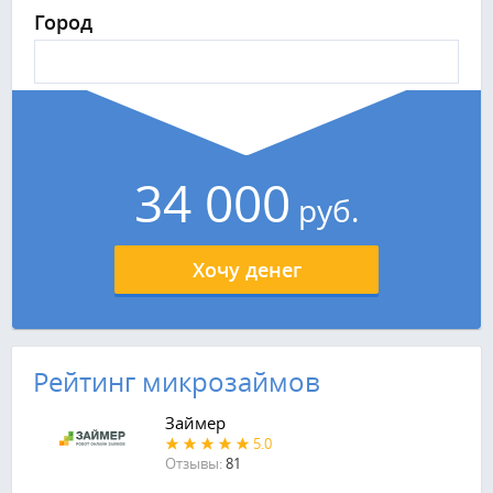
Город
34 000
руб.
Хочу денег
Рейтинг микрозаймов
Займер
5.0
Отзывы:
81