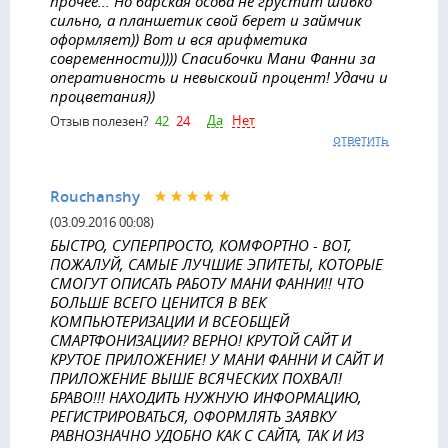
прочее... Но барская особа не грустит шибко
сильно, а планшетик свой берет и займчик
оформляет)) Вот и вся арифметика
современности)))) Спасибочки Мани Фанни за
оперативность и невыскоий процент! Удачи и
процветания))
Да
Нет
Отзыв полезен?
42
24
ответить
Rouchanshy
(03.09.2016 00:08)
БЫСТРО, СУПЕРПРОСТО, КОМФОРТНО - ВОТ,
ПОЖАЛУЙ, САМЫЕ ЛУЧШИЕ ЭПИТЕТЫ, КОТОРЫЕ
СМОГУТ ОПИСАТЬ РАБОТУ МАНИ ФАННИ!! ЧТО
БОЛЬШЕ ВСЕГО ЦЕНИТСЯ В ВЕК
КОМПЬЮТЕРИЗАЦИИ И ВСЕОБЩЕЙ
СМАРТФОНИЗАЦИИ? ВЕРНО! КРУТОЙ САЙТ И
КРУТОЕ ПРИЛОЖЕНИЕ! У МАНИ ФАННИ И САЙТ И
ПРИЛОЖЕНИЕ ВЫШЕ ВСЯЧЕСКИХ ПОХВАЛ!
БРАВО!!! НАХОДИТЬ НУЖНУЮ ИНФОРМАЦИЮ,
РЕГИСТРИРОВАТЬСЯ, ОФОРМЛЯТЬ ЗАЯВКУ
РАВНОЗНАЧНО УДОБНО КАК С САЙТА, ТАК И ИЗ