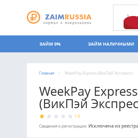
Перейти к основному содержанию
ЗАЙМ 0%
ЗАЙМ НАЛИЧНЫМИ
Главная
WeekPay Express (ВикПэй Экспресс)
WeekPay Express
(ВикПэй Экспрес
1.0
Исключена из реестра
Сведения о регистрации: