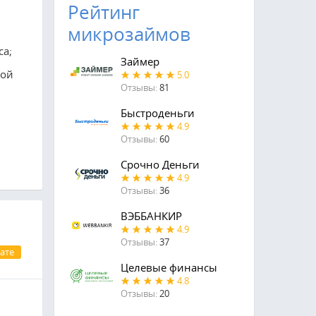
Рейтинг
микрозаймов
са;
Займер
мой
5.0
Отзывы:
81
Быстроденьги
4.9
Отзывы:
60
Срочно Деньги
4.9
Отзывы:
36
ВЭББАНКИР
4.9
Отзывы:
37
ате
Целевые финансы
4.8
Отзывы:
20