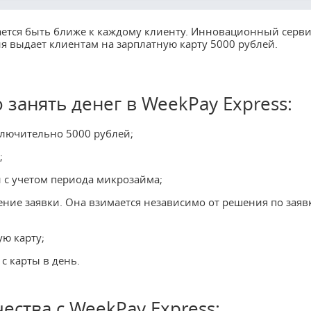
тся быть ближе к каждому клиенту. Инновационный серви
я выдает клиентам на зарплатную карту 5000 рублей.
 занять денег в WeekPay Express:
ключительно 5000 рублей;
;
и с учетом периода микрозайма;
ение заявки. Она взимается независимо от решения по заяв
ю карту;
с карты в день.
ства с WeekPay Express: