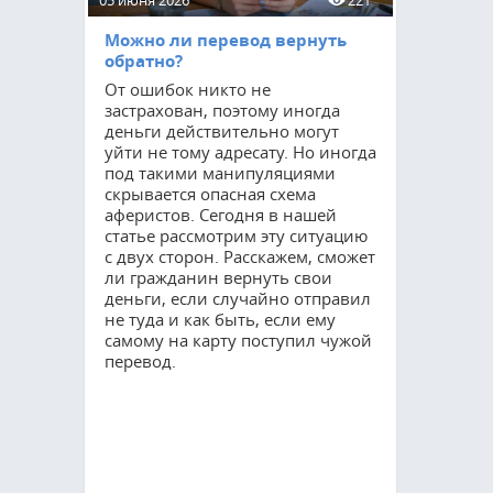
05 июня 2026
221
15 мая 2026
Можно ли перевод вернуть
Приватиз
обратно?
соцнайму
От ошибок никто не
Процедур
застрахован, поэтому иногда
остается 
деньги действительно могут
востребов
уйти не тому адресату. Но иногда
как мног
под такими манипуляциями
квартирах
скрывается опасная схема
оформить 
аферистов. Сегодня в нашей
Благодаря
статье рассмотрим эту ситуацию
гражданин
с двух сторон. Расскажем, сможет
полные п
ли гражданин вернуть свои
но и суще
деньги, если случайно отправил
свои возм
не туда и как быть, если ему
управлени
самому на карту поступил чужой
расскажем
перевод.
требуется
прохожде
сколько он
осуществл