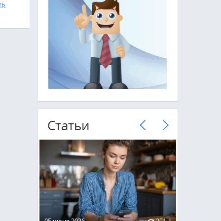
ть
Cтатьи