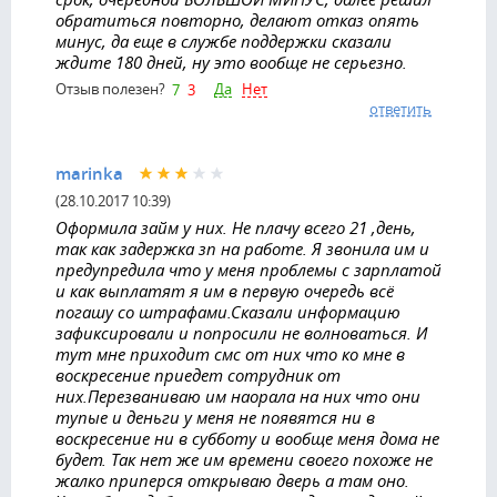
обратиться повторно, делают отказ опять
минус, да еще в службе поддержки сказали
ждите 180 дней, ну это вообще не серьезно.
Да
Нет
Отзыв полезен?
7
3
ответить
marinka
(28.10.2017 10:39)
Оформила займ у них. Не плачу всего 21 ,день,
так как задержка зп на работе. Я звонила им и
предупредила что у меня проблемы с зарплатой
и как выплатят я им в первую очередь всё
погашу со штрафами.Сказали информацию
зафиксировали и попросили не волноваться. И
тут мне приходит смс от них что ко мне в
воскресение приедет сотрудник от
них.Перезваниваю им наорала на них что они
тупые и деньги у меня не появятся ни в
воскресение ни в субботу и вообще меня дома не
будет. Так нет же им времени своего похоже не
жалко приперся открываю дверь а там оно.