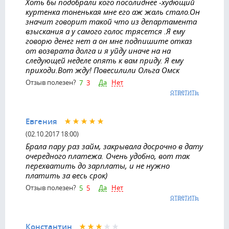
Хоть бы подобрали кого посолиднее -худющий
куртенка тоненькая мне его аж жаль стало.Он
значит говорит такой что из департамента
взыскания а у самого голос трясется .Я ему
говорю денег нет а он мне подпишите отказ
от возврата долга и я уйду иначе на на
следующей неделе опять к вам приду. Я ему
приходи.Вот жду! Повесилили Ольга Омск
Да
Нет
Отзыв полезен?
7
3
ответить
Евгения
(02.10.2017 18:00)
Брала пару раз займ, закрывала досрочно в дату
очередного платежа. Очень удобно, вот так
перехватить до зарплаты, и не нужно
платить за весь срок)
Да
Нет
Отзыв полезен?
5
5
ответить
Константин