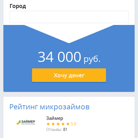
Город
34 000
руб.
Хочу денег
Рейтинг микрозаймов
Займер
5.0
Отзывы:
81