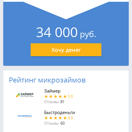
34 000
руб.
Хочу денег
Рейтинг микрозаймов
Займер
5.0
Отзывы:
81
Быстроденьги
4.9
Отзывы:
60