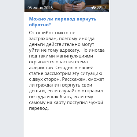
05 июня 2026
221
15 мая 2026
Можно ли перевод вернуть
Приватиз
обратно?
соцнайму
От ошибок никто не
Процедур
застрахован, поэтому иногда
остается 
деньги действительно могут
востребов
уйти не тому адресату. Но иногда
как мног
под такими манипуляциями
квартирах
скрывается опасная схема
оформить 
аферистов. Сегодня в нашей
Благодаря
статье рассмотрим эту ситуацию
гражданин
с двух сторон. Расскажем, сможет
полные п
ли гражданин вернуть свои
но и суще
деньги, если случайно отправил
свои возм
не туда и как быть, если ему
управлени
самому на карту поступил чужой
расскажем
перевод.
требуется
прохожде
сколько он
осуществл