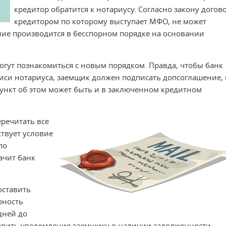
кредитор обратится к нотариусу. Согласно закону догово
кредитором по которому выступает МФО, не может
ние производится в бесспорном порядке на основании
огут познакомиться с новым порядком. Правда, чтобы банк
иси нотариуса, заемщик должен подписать допсоглашение, 
Пункт об этом может быть и в заключенном кредитном
речитать все
ствует условие
по
ачит банк
оставить
рность
дней до
авить уведомление заемщику о наличии задолженности.