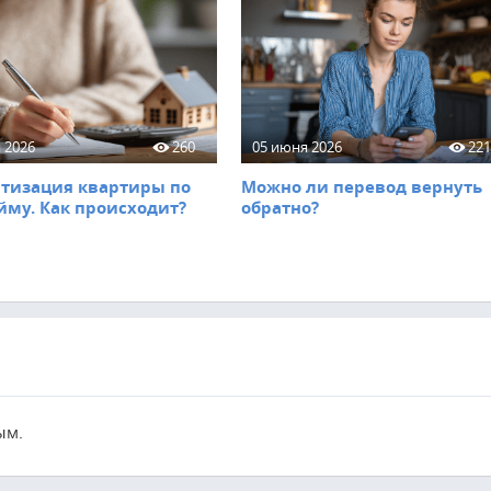
 2026
260
05 июня 2026
22
тизация квартиры по
Можно ли перевод вернуть
йму. Как происходит?
обратно?
ым.