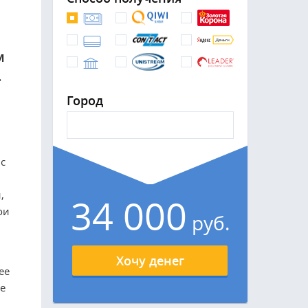
м
.
Город
с
,
34 000
ои
руб.
Хочу денег
ее
е