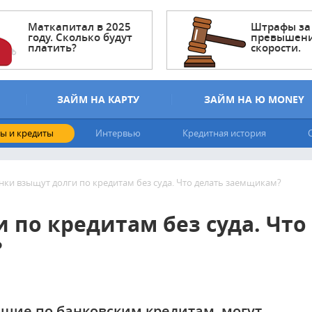
Маткапитал в 2025
Штрафы за
году. Сколько будут
превышен
платить?
скорости.
ЗАЙМ НА КАРТУ
ЗАЙМ НА Ю MONEY
ы и кредиты
Интервью
Кредитная история
нки взыщут долги по кредитам без суда. Что делать заемщикам?
 по кредитам без суда. Что
?
вшие по банковским кредитам, могут