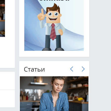
1
Cтатьи