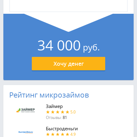
34 000
руб.
Хочу денег
Рейтинг микрозаймов
Займер
5.0
Отзывы:
81
Быстроденьги
4.9