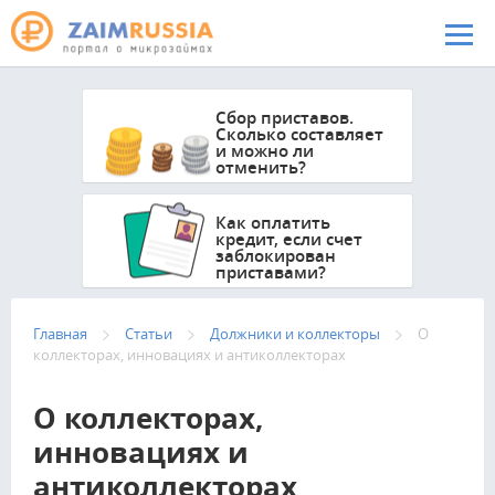
Перейти к основному содержанию
Сбор приставов.
Сколько составляет
и можно ли
отменить?
Как оплатить
кредит, если счет
заблокирован
приставами?
Главная
Статьи
Должники и коллекторы
О
коллекторах, инновациях и антиколлекторах
О коллекторах,
инновациях и
антиколлекторах