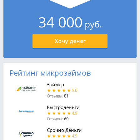
34 000
руб.
Хочу денег
Рейтинг микрозаймов
Займер
5.0
Отзывы:
81
Быстроденьги
4.9
Отзывы:
60
Срочно Деньги
4.9