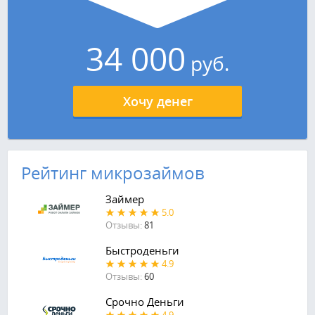
34 000
руб.
Хочу денег
Рейтинг микрозаймов
Займер
5.0
Отзывы:
81
Быстроденьги
4.9
Отзывы:
60
Срочно Деньги