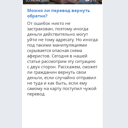
05 июня 2026
217
15 мая 2026
Можно ли перевод вернуть
Приватиз
обратно?
соцнайму
От ошибок никто не
Процедур
застрахован, поэтому иногда
остается 
деньги действительно могут
востребов
уйти не тому адресату. Но иногда
как мног
под такими манипуляциями
квартирах
скрывается опасная схема
оформить 
аферистов. Сегодня в нашей
Благодаря
статье рассмотрим эту ситуацию
гражданин
с двух сторон. Расскажем, сможет
полные п
ли гражданин вернуть свои
но и суще
деньги, если случайно отправил
свои возм
не туда и как быть, если ему
управлени
самому на карту поступил чужой
расскажем
перевод.
требуется
прохожде
сколько он
осуществл