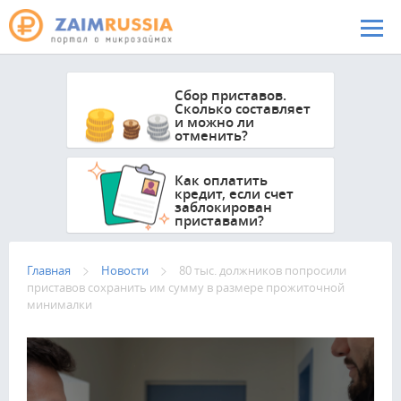
Перейти к основному содержанию
Сбор приставов.
Сколько составляет
и можно ли
отменить?
Как оплатить
кредит, если счет
заблокирован
приставами?
Главная
Новости
80 тыс. должников попросили
приставов сохранить им сумму в размере прожиточной
минималки