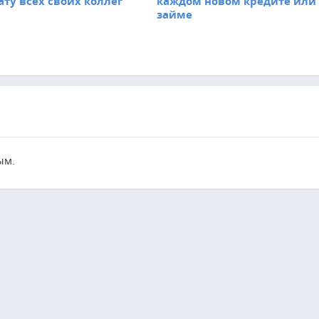
ату всех своих коллег
каждом новом кредите или
займе
ым.