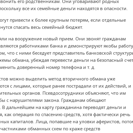
звонить его родственникам. Они уговаривают родных
оскольку все их семейные деньги находятся в опасности.
огут привести к более крупным потерям, если отдельные
нутся спасать весь семейный бюджет.
зяли на вооружение новый прием. Они звонят гражданам
авляются работниками банка и демонстрируют якобы работ
ом, что с ними беседует представитель банковской структур
емы обмана, убеждая перевести деньги на безопасный счет
енить доверенный номер телефона и т. д.
истов можно выделить метод вторичного обмана уже
тся с лицами, которые ранее пострадали от их действий, и
ительных органов. Псевдосотрудники объясняют, что им
бы с нарушителями закона. Гражданам обещают
 В дальнейшем на карту гражданина переводят деньги и
я, как операция по спасению средств, хотя фактически речь
ных капиталов. Лица, попавшие на уловки аферистов, пото
участниками обманных схем по краже средств