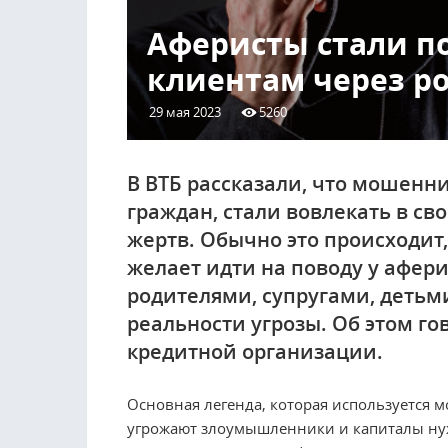
Аферисты стали п
клиентам через р
29 мая 2023
5260
В ВТБ рассказали, что мошенни
граждан, стали вовлекать в с
жертв. Обычно это происходит,
желает идти на поводу у афери
родителями, супругами, детьми
реальности угрозы. Об этом го
кредитной организации.
Основная легенда, которая используется 
угрожают злоумышленники и капиталы нужн