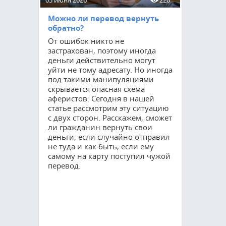
05 июня 2026
220
15 мая 2026
Можно ли перевод вернуть
Приватиз
обратно?
соцнайму
От ошибок никто не
Процедур
застрахован, поэтому иногда
остается 
деньги действительно могут
востребов
уйти не тому адресату. Но иногда
как мног
под такими манипуляциями
квартирах
скрывается опасная схема
оформить 
аферистов. Сегодня в нашей
Благодаря
статье рассмотрим эту ситуацию
гражданин
с двух сторон. Расскажем, сможет
полные п
ли гражданин вернуть свои
но и суще
деньги, если случайно отправил
свои возм
не туда и как быть, если ему
управлени
самому на карту поступил чужой
расскажем
перевод.
требуется
прохожде
сколько он
осуществл