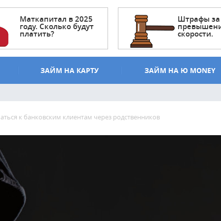
Маткапитал в 2025
Штрафы за
году. Сколько будут
превышен
платить?
скорости.
ЗАЙМ НА КАРТУ
ЗАЙМ НА Ю MONEY
паться к банковским клиентам через родственников