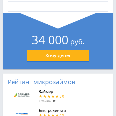
34 000
руб.
Хочу денег
Рейтинг микрозаймов
Займер
5.0
Отзывы:
81
Быстроденьги
4.9