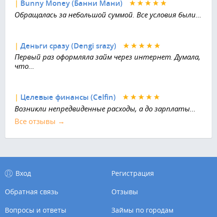
|
Bunny Money (Банни Мани)
Обращалась за небольшой суммой. Все условия были...
|
Деньги сразу (Dengi srazy)
Первый раз оформляла займ через интернет. Думала,
что...
|
Целевые финансы (Celfin)
Возникли непредвиденные расходы, а до зарплаты...
Все отзывы →
Вход
Регистрация
Обратная связь
Отзывы
Вопросы и ответы
Займы по городам