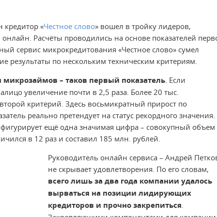
н кредитор «
Честное слово
» вошел в тройку лидеров,
онлайн. Расчёты проводились на основе показателей перв
вный сервис микрокредитования «Честное слово» сумел
кие результаты по нескольким техническим критериям.
я микрозаймов – таков первый показатель
. Если
налицо увеличение почти в 2,5 раза. Более 20 тыс.
второй критерий. Здесь восьмикратный прирост по
азатель реально претендует на статус рекордного значения.
 фигурирует ещё одна значимая цифра – совокупный объем
чился в 12 раз и составил 185 млн. рублей.
Руководитель онлайн сервиса – Андрей Петко
не скрывает удовлетворения. По его словам,
всего лишь за два года компании удалось
вырваться на позиции лидирующих
кредиторов и прочно закрепиться
.