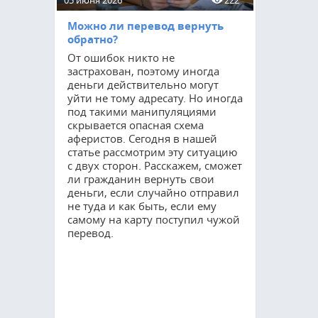
05 июня 2026
222
15 мая 2026
Можно ли перевод вернуть
Приватиз
обратно?
соцнайму
От ошибок никто не
Процедур
застрахован, поэтому иногда
остается 
деньги действительно могут
востребов
уйти не тому адресату. Но иногда
как мног
под такими манипуляциями
квартирах
скрывается опасная схема
оформить 
аферистов. Сегодня в нашей
Благодаря
статье рассмотрим эту ситуацию
гражданин
с двух сторон. Расскажем, сможет
полные п
ли гражданин вернуть свои
но и суще
деньги, если случайно отправил
свои возм
не туда и как быть, если ему
управлени
самому на карту поступил чужой
расскажем
перевод.
требуется
прохожде
сколько он
осуществл