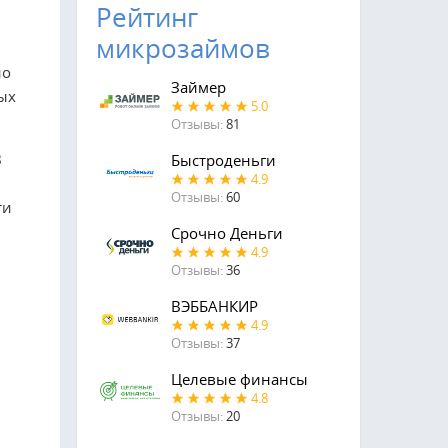
Рейтинг
микрозаймов
но
Займер
ых
5.0
Отзывы:
81
В
Быстроденьги
4.9
Отзывы:
60
ти
Срочно Деньги
4.9
Отзывы:
36
ВЭББАНКИР
4.9
Отзывы:
37
Целевые финансы
4.8
Отзывы:
20