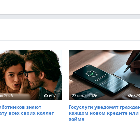
ля 2026
607
23 июля 2026
52
аботников знают
Госуслуги уведомят граждан
ату всех своих коллег
каждом новом кредите или
займе