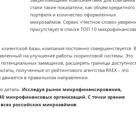
Закрепляющими компонентами для компании
стали такие показатели, как объём кредитного
портфеля и количество оформленных
микрозаймов. Сервис «Честное слово» уверен
присутствует в списке ТОП-10 микрофинансов
и клиентской базы, компания постоянно совершенствуется. 
равленный на улучшение работы скоринговой системы. Это
ь потенциальных заемщиков, расширять границы доступнос
ьтаты, полученные от рейтингового агентства RAEX – это
я движется в правильном направлении.
ю деталь.
Исследуя рынок микрофинансирования,
 40 микрофинансовых организаций. С точки зрения
а всех российских микрозаймов
.