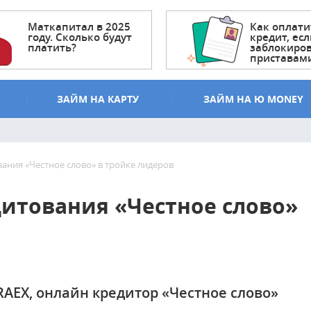
Маткапитал в 2025
Как оплати
году. Сколько будут
кредит, есл
платить?
заблокиро
приставам
ЗАЙМ НА КАРТУ
ЗАЙМ НА Ю MONEY
ания «Честное слово» в тройке лидеров
дитования «Честное слово»
RAEX, онлайн кредитор «Честное слово»