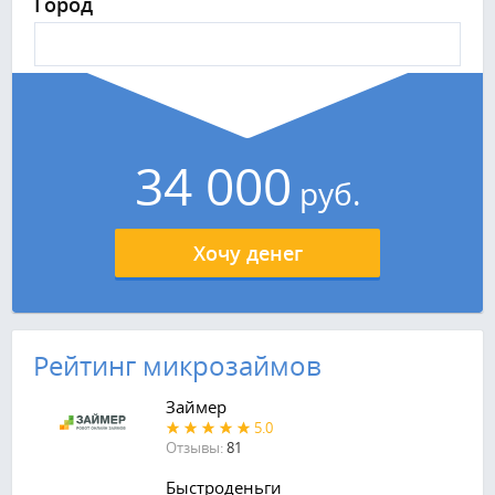
Город
34 000
руб.
Хочу денег
Рейтинг микрозаймов
Займер
5.0
Отзывы:
81
Быстроденьги