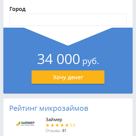
Город
34 000
руб.
Хочу денег
Рейтинг микрозаймов
Займер
5.0
Отзывы:
81